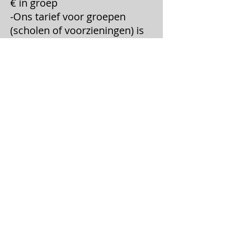
€ in groep
-Ons tarief voor groepen
(scholen of voorzieningen) is
30€/ groep
Delen
TOP
© 2026 by Dema Donkey. Proudly created
with
Wix.com